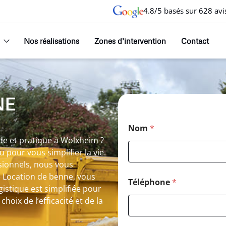
4.8/5 basés sur 628 avi
Nos réalisations
Zones d’intervention
Contact
NE
Nom
*
de et pratique à Wolxheim ?
 pour vous simplifier la vie.
sionnels, nous vous
e Location de benne, vous
Téléphone
*
ogistique est simplifiée pour
hoix de l’efficacité et de la