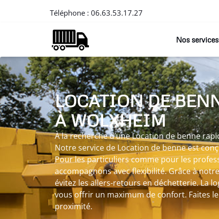
Téléphone :
06.63.53.17.27
Nos services
LOCATION DE BEN
À WOLXHEIM
À la recherche d’une Location de benne rapi
Notre service de Location de benne est conçu
Pour les particuliers comme pour les profes
accompagnons avec flexibilité. Grâce à notr
évitez les allers-retours en déchetterie. La l
vous offrir un maximum de confort. Faites le c
proximité.