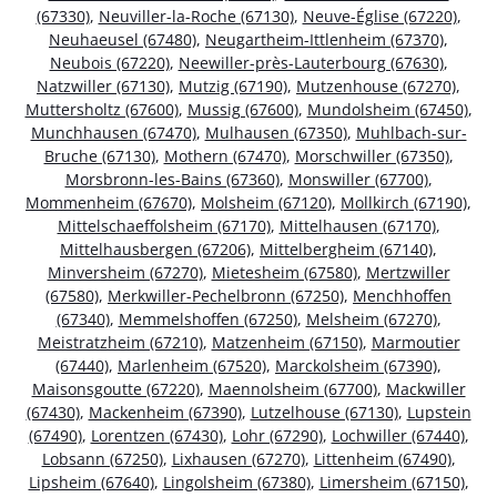
(67330)
,
Neuviller-la-Roche (67130)
,
Neuve-Église (67220)
,
Neuhaeusel (67480)
,
Neugartheim-Ittlenheim (67370)
,
Neubois (67220)
,
Neewiller-près-Lauterbourg (67630)
,
Natzwiller (67130)
,
Mutzig (67190)
,
Mutzenhouse (67270)
,
Muttersholtz (67600)
,
Mussig (67600)
,
Mundolsheim (67450)
,
Munchhausen (67470)
,
Mulhausen (67350)
,
Muhlbach-sur-
Bruche (67130)
,
Mothern (67470)
,
Morschwiller (67350)
,
Morsbronn-les-Bains (67360)
,
Monswiller (67700)
,
Mommenheim (67670)
,
Molsheim (67120)
,
Mollkirch (67190)
,
Mittelschaeffolsheim (67170)
,
Mittelhausen (67170)
,
Mittelhausbergen (67206)
,
Mittelbergheim (67140)
,
Minversheim (67270)
,
Mietesheim (67580)
,
Mertzwiller
(67580)
,
Merkwiller-Pechelbronn (67250)
,
Menchhoffen
(67340)
,
Memmelshoffen (67250)
,
Melsheim (67270)
,
Meistratzheim (67210)
,
Matzenheim (67150)
,
Marmoutier
(67440)
,
Marlenheim (67520)
,
Marckolsheim (67390)
,
Maisonsgoutte (67220)
,
Maennolsheim (67700)
,
Mackwiller
(67430)
,
Mackenheim (67390)
,
Lutzelhouse (67130)
,
Lupstein
(67490)
,
Lorentzen (67430)
,
Lohr (67290)
,
Lochwiller (67440)
,
Lobsann (67250)
,
Lixhausen (67270)
,
Littenheim (67490)
,
Lipsheim (67640)
,
Lingolsheim (67380)
,
Limersheim (67150)
,