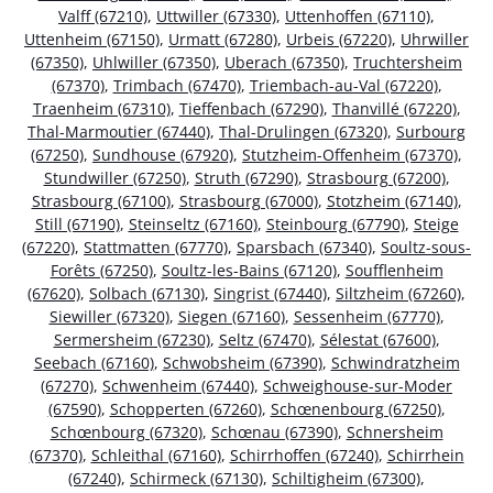
Valff (67210)
,
Uttwiller (67330)
,
Uttenhoffen (67110)
,
Uttenheim (67150)
,
Urmatt (67280)
,
Urbeis (67220)
,
Uhrwiller
(67350)
,
Uhlwiller (67350)
,
Uberach (67350)
,
Truchtersheim
(67370)
,
Trimbach (67470)
,
Triembach-au-Val (67220)
,
Traenheim (67310)
,
Tieffenbach (67290)
,
Thanvillé (67220)
,
Thal-Marmoutier (67440)
,
Thal-Drulingen (67320)
,
Surbourg
(67250)
,
Sundhouse (67920)
,
Stutzheim-Offenheim (67370)
,
Stundwiller (67250)
,
Struth (67290)
,
Strasbourg (67200)
,
Strasbourg (67100)
,
Strasbourg (67000)
,
Stotzheim (67140)
,
Still (67190)
,
Steinseltz (67160)
,
Steinbourg (67790)
,
Steige
(67220)
,
Stattmatten (67770)
,
Sparsbach (67340)
,
Soultz-sous-
Forêts (67250)
,
Soultz-les-Bains (67120)
,
Soufflenheim
(67620)
,
Solbach (67130)
,
Singrist (67440)
,
Siltzheim (67260)
,
Siewiller (67320)
,
Siegen (67160)
,
Sessenheim (67770)
,
Sermersheim (67230)
,
Seltz (67470)
,
Sélestat (67600)
,
Seebach (67160)
,
Schwobsheim (67390)
,
Schwindratzheim
(67270)
,
Schwenheim (67440)
,
Schweighouse-sur-Moder
(67590)
,
Schopperten (67260)
,
Schœnenbourg (67250)
,
Schœnbourg (67320)
,
Schœnau (67390)
,
Schnersheim
(67370)
,
Schleithal (67160)
,
Schirrhoffen (67240)
,
Schirrhein
(67240)
,
Schirmeck (67130)
,
Schiltigheim (67300)
,