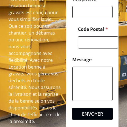
Location benne à
gravats est conçu pour
vous simplifier la vie.
Que ce soit pour un
Code Postal
*
chantier, un débarras
ou une rénovation,
nous vous
accompagnons avec
Message
flexibilité. Avec notre
Location benne à
gravats, vous gérez vos
déchets en toute
sérénité. Nous assurons
la livraison et la reprise
de la benne selon vos
disponibilités. Faites le
ENVOYER
choix de l’efficacité et de
la proximité.