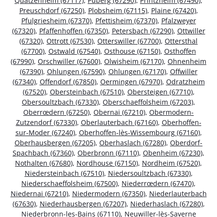
Quatzenheim (67117)
,
Puberg (67290)
,
Printzheim (67490)
,
Preuschdorf (67250)
,
Plobsheim (67115)
,
Plaine (67420)
,
Pfulgriesheim (67370)
,
Pfettisheim (67370)
,
Pfalzweyer
(67320)
,
Pfaffenhoffen (67350)
,
Petersbach (67290)
,
Ottwiller
(67320)
,
Ottrott (67530)
,
Otterswiller (67700)
,
Ottersthal
(67700)
,
Ostwald (67540)
,
Osthouse (67150)
,
Osthoffen
(67990)
,
Orschwiller (67600)
,
Olwisheim (67170)
,
Ohnenheim
(67390)
,
Ohlungen (67590)
,
Ohlungen (67170)
,
Offwiller
(67340)
,
Offendorf (67850)
,
Oermingen (67970)
,
Odratzheim
(67520)
,
Obersteinbach (67510)
,
Obersteigen (67710)
,
Obersoultzbach (67330)
,
Oberschaeffolsheim (67203)
,
Oberrœdern (67250)
,
Obernai (67210)
,
Obermodern-
Zutzendorf (67330)
,
Oberlauterbach (67160)
,
Oberhoffen-
sur-Moder (67240)
,
Oberhoffen-lès-Wissembourg (67160)
,
Oberhausbergen (67205)
,
Oberhaslach (67280)
,
Oberdorf-
Spachbach (67360)
,
Oberbronn (67110)
,
Obenheim (67230)
,
Nothalten (67680)
,
Nordhouse (67150)
,
Nordheim (67520)
,
Niedersteinbach (67510)
,
Niedersoultzbach (67330)
,
Niederschaeffolsheim (67500)
,
Niederrœdern (67470)
,
Niedernai (67210)
,
Niedermodern (67350)
,
Niederlauterbach
(67630)
,
Niederhausbergen (67207)
,
Niederhaslach (67280)
,
Niederbronn-les-Bains (67110)
,
Neuwiller-lès-Saverne