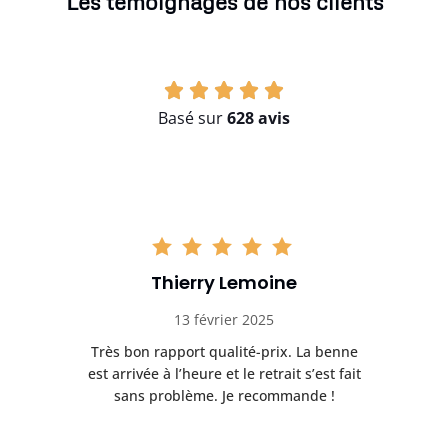
Les témoignages de nos clients
Basé sur
628 avis
Thierry Lemoine
13 février 2025
Très bon rapport qualité-prix. La benne
t
est arrivée à l’heure et le retrait s’est fait
ch
sans problème. Je recommande !