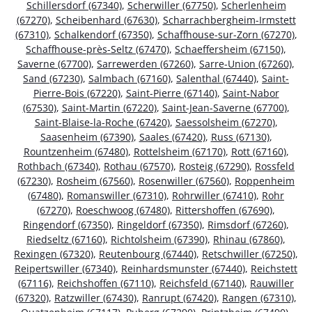
Schillersdorf (67340)
,
Scherwiller (67750)
,
Scherlenheim
(67270)
,
Scheibenhard (67630)
,
Scharrachbergheim-Irmstett
(67310)
,
Schalkendorf (67350)
,
Schaffhouse-sur-Zorn (67270)
,
Schaffhouse-près-Seltz (67470)
,
Schaeffersheim (67150)
,
Saverne (67700)
,
Sarrewerden (67260)
,
Sarre-Union (67260)
,
Sand (67230)
,
Salmbach (67160)
,
Salenthal (67440)
,
Saint-
Pierre-Bois (67220)
,
Saint-Pierre (67140)
,
Saint-Nabor
(67530)
,
Saint-Martin (67220)
,
Saint-Jean-Saverne (67700)
,
Saint-Blaise-la-Roche (67420)
,
Saessolsheim (67270)
,
Saasenheim (67390)
,
Saales (67420)
,
Russ (67130)
,
Rountzenheim (67480)
,
Rottelsheim (67170)
,
Rott (67160)
,
Rothbach (67340)
,
Rothau (67570)
,
Rosteig (67290)
,
Rossfeld
(67230)
,
Rosheim (67560)
,
Rosenwiller (67560)
,
Roppenheim
(67480)
,
Romanswiller (67310)
,
Rohrwiller (67410)
,
Rohr
(67270)
,
Roeschwoog (67480)
,
Rittershoffen (67690)
,
Ringendorf (67350)
,
Ringeldorf (67350)
,
Rimsdorf (67260)
,
Riedseltz (67160)
,
Richtolsheim (67390)
,
Rhinau (67860)
,
Rexingen (67320)
,
Reutenbourg (67440)
,
Retschwiller (67250)
,
Reipertswiller (67340)
,
Reinhardsmunster (67440)
,
Reichstett
(67116)
,
Reichshoffen (67110)
,
Reichsfeld (67140)
,
Rauwiller
(67320)
,
Ratzwiller (67430)
,
Ranrupt (67420)
,
Rangen (67310)
,