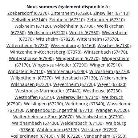
Nous sommes également disponible à
:
Zoebersdorf (67270)
,
Zittersheim (67290)
,
Zinswiller (67110)
,
Zellwiller (67140)
,
Zeinheim (67310)
,
Zehnacker (67310)
,
Wolxheim (67120)
,
Wolschheim (67700)
,
Wolfskirchen
(67260)
,
Wolfisheim (67202)
,
Wœrth (67360)
,
Wiwersheim
(67370)
,
Wittisheim (67820)
,
Wittersheim (67670)
,
Witternheim (67230)
,
Wissembourg (67160)
,
Wisches (67130)
,
Wintzenheim-Kochersberg (67370)
,
Wintzenbach (67470)
,
Wintershouse (67590)
,
Wingersheim (67270)
,
Wingersheim
(67170)
,
Wingen-sur-Moder (67290)
,
Wingen (67510)
,
Windstein (67110)
,
Wimmenau (67290)
,
Wilwisheim (67270)
,
Willgottheim (67370)
,
Wildersbach (67130)
,
Wickersheim-
Wilshausen (67270)
,
Weyersheim (67720)
,
Weyer (67320)
,
Westhouse-Marmoutier (67440)
,
Westhouse (67230)
,
Westhoffen (67310)
,
Weiterswiller (67340)
,
Weitbruch
(67500)
,
Weislingen (67290)
,
Weinbourg (67340)
,
Wasselonne
(67310)
,
Wangenbourg-Engenthal (67710)
,
Wangen (67520)
,
Waltenheim-sur-Zorn (67670)
,
Waldolwisheim (67700)
,
Waldhambach (67430)
,
Waldersbach (67130)
,
Walbourg
(67360)
,
Wahlenheim (67170)
,
Volksberg (67290)
,
Vœllerdingen (67430)
,
Villé (67220)
,
Vendenheim (67550)
,