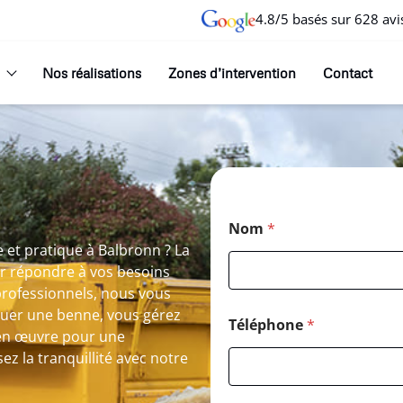
4.8/5 basés sur 628 avi
Nos réalisations
Zones d’intervention
Contact
Nom
*
 et pratique à Balbronn ? La
r répondre à vos besoins
professionnels, nous vous
ouer une benne, vous gérez
Téléphone
*
 en œuvre pour une
ez la tranquillité avec notre