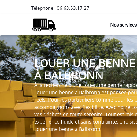
Téléphone :
06.63.53.17.27
Nos services
LOUER UNE BENNE
À BALBRONN
À la recherche d’une Louer une benne rapide
Louer une benne à Balbronn est pensée pou
réels. Pour les particuliers comme pour les 
accompagnons avec flexibilité. Avec notre L
vos déchets en toute sérénité. Tout est mis
expérience fluide et sans contrainte. Choisiss
Louer une benne à Balbronn.