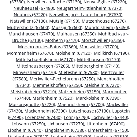
(67330)
,
Neuviller-la-Roche (67130)
,
Neuve-Église (67220)
,
Neuhaeusel (67480)
,
Neugartheim-Ittlenheim (67370)
,
Neubois (67220)
,
Neewiller-près-Lauterbourg (67630)
,
Natzwiller (67130)
,
Mutzig (67190)
,
Mutzenhouse (67270)
,
Muttersholtz (67600)
,
Mussig (67600)
,
Mundolsheim (67450)
,
Munchhausen (67470)
,
Mulhausen (67350)
,
Muhlbach-sur-
Bruche (67130)
,
Mothern (67470)
,
Morschwiller (67350)
,
Morsbronn-les-Bains (67360)
,
Monswiller (67700)
,
Mommenheim (67670)
,
Molsheim (67120)
,
Mollkirch (67190)
,
Mittelschaeffolsheim (67170)
,
Mittelhausen (67170)
,
Mittelhausbergen (67206)
,
Mittelbergheim (67140)
,
Minversheim (67270)
,
Mietesheim (67580)
,
Mertzwiller
(67580)
,
Merkwiller-Pechelbronn (67250)
,
Menchhoffen
(67340)
,
Memmelshoffen (67250)
,
Melsheim (67270)
,
Meistratzheim (67210)
,
Matzenheim (67150)
,
Marmoutier
(67440)
,
Marlenheim (67520)
,
Marckolsheim (67390)
,
Maisonsgoutte (67220)
,
Maennolsheim (67700)
,
Mackwiller
(67430)
,
Mackenheim (67390)
,
Lutzelhouse (67130)
,
Lupstein
(67490)
,
Lorentzen (67430)
,
Lohr (67290)
,
Lochwiller (67440)
,
Lobsann (67250)
,
Lixhausen (67270)
,
Littenheim (67490)
,
Lipsheim (67640)
,
Lingolsheim (67380)
,
Limersheim (67150)
,
Lichtenberg (67340)
,
Leutenheim (67480)
,
Lembach (67510)
,