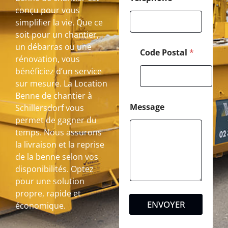
conçu pour vous
simplifier la vie. Que ce
soit pour un chantier,
un débarras ou une
Code Postal
*
rénovation, vous
bénéficiez d’un service
sur mesure. La Location
Benne de chantier à
Message
Schillersdorf vous
permet de gagner du
temps. Nous assurons
la livraison et la reprise
de la benne selon vos
disponibilités. Optez
pour une solution
propre, rapide et
ENVOYER
économique.