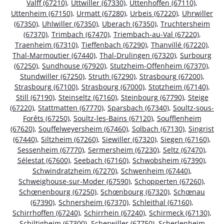
Valff (67210)
,
Uttwiller (67330)
,
Uttenhoffen (67110)
,
Uttenheim (67150)
,
Urmatt (67280)
,
Urbeis (67220)
,
Uhrwiller
(67350)
,
Uhlwiller (67350)
,
Uberach (67350)
,
Truchtersheim
(67370)
,
Trimbach (67470)
,
Triembach-au-Val (67220)
,
Traenheim (67310)
,
Tieffenbach (67290)
,
Thanvillé (67220)
,
Thal-Marmoutier (67440)
,
Thal-Drulingen (67320)
,
Surbourg
(67250)
,
Sundhouse (67920)
,
Stutzheim-Offenheim (67370)
,
Stundwiller (67250)
,
Struth (67290)
,
Strasbourg (67200)
,
Strasbourg (67100)
,
Strasbourg (67000)
,
Stotzheim (67140)
,
Still (67190)
,
Steinseltz (67160)
,
Steinbourg (67790)
,
Steige
(67220)
,
Stattmatten (67770)
,
Sparsbach (67340)
,
Soultz-sous-
Forêts (67250)
,
Soultz-les-Bains (67120)
,
Soufflenheim
(67620)
,
Souffelweyersheim (67460)
,
Solbach (67130)
,
Singrist
(67440)
,
Siltzheim (67260)
,
Siewiller (67320)
,
Siegen (67160)
,
Sessenheim (67770)
,
Sermersheim (67230)
,
Seltz (67470)
,
Sélestat (67600)
,
Seebach (67160)
,
Schwobsheim (67390)
,
Schwindratzheim (67270)
,
Schwenheim (67440)
,
Schweighouse-sur-Moder (67590)
,
Schopperten (67260)
,
Schœnenbourg (67250)
,
Schœnbourg (67320)
,
Schœnau
(67390)
,
Schnersheim (67370)
,
Schleithal (67160)
,
Schirrhoffen (67240)
,
Schirrhein (67240)
,
Schirmeck (67130)
,
Schiltigheim (67300)
,
Scherwiller (67750)
,
Scherlenheim