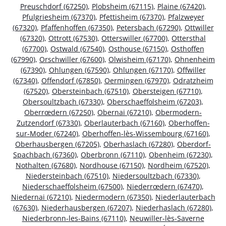
Preuschdorf (67250)
,
Plobsheim (67115)
,
Plaine (67420)
,
Pfulgriesheim (67370)
,
Pfettisheim (67370)
,
Pfalzweyer
(67320)
,
Pfaffenhoffen (67350)
,
Petersbach (67290)
,
Ottwiller
(67320)
,
Ottrott (67530)
,
Otterswiller (67700)
,
Ottersthal
(67700)
,
Ostwald (67540)
,
Osthouse (67150)
,
Osthoffen
(67990)
,
Orschwiller (67600)
,
Olwisheim (67170)
,
Ohnenheim
(67390)
,
Ohlungen (67590)
,
Ohlungen (67170)
,
Offwiller
(67340)
,
Offendorf (67850)
,
Oermingen (67970)
,
Odratzheim
(67520)
,
Obersteinbach (67510)
,
Obersteigen (67710)
,
Obersoultzbach (67330)
,
Oberschaeffolsheim (67203)
,
Oberrœdern (67250)
,
Obernai (67210)
,
Obermodern-
Zutzendorf (67330)
,
Oberlauterbach (67160)
,
Oberhoffen-
sur-Moder (67240)
,
Oberhoffen-lès-Wissembourg (67160)
,
Oberhausbergen (67205)
,
Oberhaslach (67280)
,
Oberdorf-
Spachbach (67360)
,
Oberbronn (67110)
,
Obenheim (67230)
,
Nothalten (67680)
,
Nordhouse (67150)
,
Nordheim (67520)
,
Niedersteinbach (67510)
,
Niedersoultzbach (67330)
,
Niederschaeffolsheim (67500)
,
Niederrœdern (67470)
,
Niedernai (67210)
,
Niedermodern (67350)
,
Niederlauterbach
(67630)
,
Niederhausbergen (67207)
,
Niederhaslach (67280)
,
Niederbronn-les-Bains (67110)
,
Neuwiller-lès-Saverne