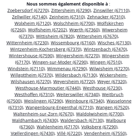
Nous sommes également disponible à
:
Zoebersdorf (67270)
,
Zittersheim (67290)
,
Zinswiller (67110)
,
Zellwiller (67140)
,
Zeinheim (67310)
,
Zehnacker (67310)
,
Wolxheim (67120)
,
Wolschheim (67700)
,
Wolfskirchen
(67260)
,
Wolfisheim (67202)
,
Wœrth (67360)
,
Wiwersheim
(67370)
,
Wittisheim (67820)
,
Wittersheim (67670)
,
Witternheim (67230)
,
Wissembourg (67160)
,
Wisches (67130)
,
Wintzenheim-Kochersberg (67370)
,
Wintzenbach (67470)
,
Wintershouse (67590)
,
Wingersheim (67270)
,
Wingersheim
(67170)
,
Wingen-sur-Moder (67290)
,
Wingen (67510)
,
Windstein (67110)
,
Wimmenau (67290)
,
Wilwisheim (67270)
,
Willgottheim (67370)
,
Wildersbach (67130)
,
Wickersheim-
Wilshausen (67270)
,
Weyersheim (67720)
,
Weyer (67320)
,
Westhouse-Marmoutier (67440)
,
Westhouse (67230)
,
Westhoffen (67310)
,
Weiterswiller (67340)
,
Weitbruch
(67500)
,
Weislingen (67290)
,
Weinbourg (67340)
,
Wasselonne
(67310)
,
Wangenbourg-Engenthal (67710)
,
Wangen (67520)
,
Waltenheim-sur-Zorn (67670)
,
Waldolwisheim (67700)
,
Waldhambach (67430)
,
Waldersbach (67130)
,
Walbourg
(67360)
,
Wahlenheim (67170)
,
Volksberg (67290)
,
Vœllerdingen (67430)
,
Villé (67220)
,
Vendenheim (67550)
,