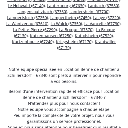
Le Hohwald (67140)
,
Lauterbourg (67630)
,
Laubach (67580)
,
Langensoultzbach (67360)
,
Landersheim (67700)
,
Lampertsloch (67250)
,
Lampertheim (67450)
,
Lalaye (67220)
,
La Wantzenau (67610)
,
La Walck (67350)
,
La Vancelle (67730)
,
La Petite-Pierre (67290)
,
La Broque (67570)
,
La Broque
(67130)
,
Kutzenhausen (67250)
,
Kuttolsheim (67520)
,
Kurtzenhouse (67240)
,
Kriegsheim (67170)
,
Krautwiller
(67170)
Notre équipe spécialisée en Location Benne de chantier à
Schillersdorf – 67340 sont prêts à intervenir pour répondre
à vos besoins.
Besoin d’une intervention rapide et efficace pour Location
Benne de chantier à Schillersdorf – 67340 ?
N’attendez plus pour nous contacter !
Notre équipe vous accompagne à chaque étape.
Peu importe la complexité de votre projet, nous vous
garantissons un service professionnel.
Appelez-nous sans attendre pour bénéficier d’un résultat à