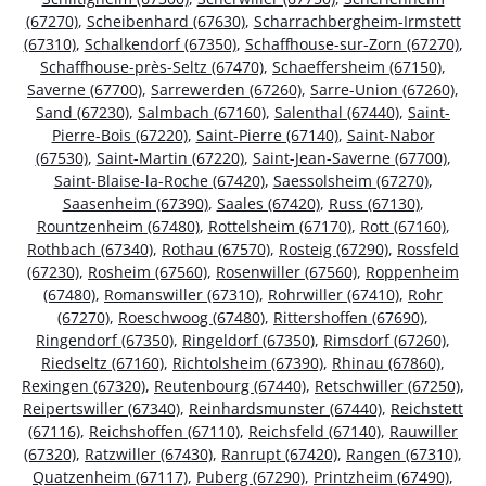
(67270)
,
Scheibenhard (67630)
,
Scharrachbergheim-Irmstett
(67310)
,
Schalkendorf (67350)
,
Schaffhouse-sur-Zorn (67270)
,
Schaffhouse-près-Seltz (67470)
,
Schaeffersheim (67150)
,
Saverne (67700)
,
Sarrewerden (67260)
,
Sarre-Union (67260)
,
Sand (67230)
,
Salmbach (67160)
,
Salenthal (67440)
,
Saint-
Pierre-Bois (67220)
,
Saint-Pierre (67140)
,
Saint-Nabor
(67530)
,
Saint-Martin (67220)
,
Saint-Jean-Saverne (67700)
,
Saint-Blaise-la-Roche (67420)
,
Saessolsheim (67270)
,
Saasenheim (67390)
,
Saales (67420)
,
Russ (67130)
,
Rountzenheim (67480)
,
Rottelsheim (67170)
,
Rott (67160)
,
Rothbach (67340)
,
Rothau (67570)
,
Rosteig (67290)
,
Rossfeld
(67230)
,
Rosheim (67560)
,
Rosenwiller (67560)
,
Roppenheim
(67480)
,
Romanswiller (67310)
,
Rohrwiller (67410)
,
Rohr
(67270)
,
Roeschwoog (67480)
,
Rittershoffen (67690)
,
Ringendorf (67350)
,
Ringeldorf (67350)
,
Rimsdorf (67260)
,
Riedseltz (67160)
,
Richtolsheim (67390)
,
Rhinau (67860)
,
Rexingen (67320)
,
Reutenbourg (67440)
,
Retschwiller (67250)
,
Reipertswiller (67340)
,
Reinhardsmunster (67440)
,
Reichstett
(67116)
,
Reichshoffen (67110)
,
Reichsfeld (67140)
,
Rauwiller
(67320)
,
Ratzwiller (67430)
,
Ranrupt (67420)
,
Rangen (67310)
,
Quatzenheim (67117)
,
Puberg (67290)
,
Printzheim (67490)
,