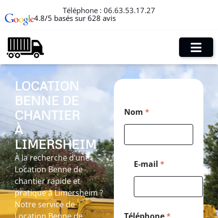
Téléphone :
06.63.53.17.27
4.8/5 basés sur 628 avis
LOCATION
BENNE DE
*
Nom
*
CHANTIER
M
e
À
s
s
LIMERSHEIM
a
À la recherche d’une
g
E-mail
*
Location Benne de
e
P
chantier rapide et
o
pratique à Limersheim ?
s
Notre service de
t
a
Location Benne de
Téléphone
*