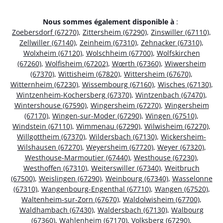
Nous sommes également disponible à
:
Zoebersdorf (67270)
,
Zittersheim (67290)
,
Zinswiller (67110)
,
Zellwiller (67140)
,
Zeinheim (67310)
,
Zehnacker (67310)
,
Wolxheim (67120)
,
Wolschheim (67700)
,
Wolfskirchen
(67260)
,
Wolfisheim (67202)
,
Wœrth (67360)
,
Wiwersheim
(67370)
,
Wittisheim (67820)
,
Wittersheim (67670)
,
Witternheim (67230)
,
Wissembourg (67160)
,
Wisches (67130)
,
Wintzenheim-Kochersberg (67370)
,
Wintzenbach (67470)
,
Wintershouse (67590)
,
Wingersheim (67270)
,
Wingersheim
(67170)
,
Wingen-sur-Moder (67290)
,
Wingen (67510)
,
Windstein (67110)
,
Wimmenau (67290)
,
Wilwisheim (67270)
,
Willgottheim (67370)
,
Wildersbach (67130)
,
Wickersheim-
Wilshausen (67270)
,
Weyersheim (67720)
,
Weyer (67320)
,
Westhouse-Marmoutier (67440)
,
Westhouse (67230)
,
Westhoffen (67310)
,
Weiterswiller (67340)
,
Weitbruch
(67500)
,
Weislingen (67290)
,
Weinbourg (67340)
,
Wasselonne
(67310)
,
Wangenbourg-Engenthal (67710)
,
Wangen (67520)
,
Waltenheim-sur-Zorn (67670)
,
Waldolwisheim (67700)
,
Waldhambach (67430)
,
Waldersbach (67130)
,
Walbourg
(67360)
,
Wahlenheim (67170)
,
Volksberg (67290)
,