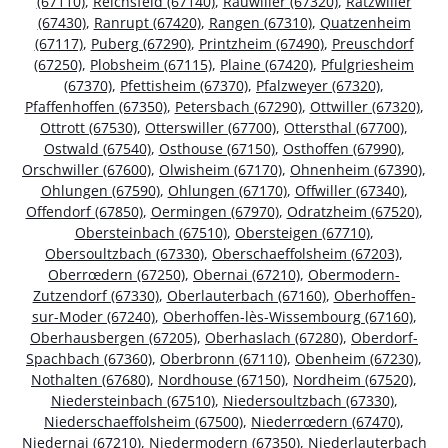
(67110)
,
Reichsfeld (67140)
,
Rauwiller (67320)
,
Ratzwiller
(67430)
,
Ranrupt (67420)
,
Rangen (67310)
,
Quatzenheim
(67117)
,
Puberg (67290)
,
Printzheim (67490)
,
Preuschdorf
(67250)
,
Plobsheim (67115)
,
Plaine (67420)
,
Pfulgriesheim
(67370)
,
Pfettisheim (67370)
,
Pfalzweyer (67320)
,
Pfaffenhoffen (67350)
,
Petersbach (67290)
,
Ottwiller (67320)
,
Ottrott (67530)
,
Otterswiller (67700)
,
Ottersthal (67700)
,
Ostwald (67540)
,
Osthouse (67150)
,
Osthoffen (67990)
,
Orschwiller (67600)
,
Olwisheim (67170)
,
Ohnenheim (67390)
,
Ohlungen (67590)
,
Ohlungen (67170)
,
Offwiller (67340)
,
Offendorf (67850)
,
Oermingen (67970)
,
Odratzheim (67520)
,
Obersteinbach (67510)
,
Obersteigen (67710)
,
Obersoultzbach (67330)
,
Oberschaeffolsheim (67203)
,
Oberrœdern (67250)
,
Obernai (67210)
,
Obermodern-
Zutzendorf (67330)
,
Oberlauterbach (67160)
,
Oberhoffen-
sur-Moder (67240)
,
Oberhoffen-lès-Wissembourg (67160)
,
Oberhausbergen (67205)
,
Oberhaslach (67280)
,
Oberdorf-
Spachbach (67360)
,
Oberbronn (67110)
,
Obenheim (67230)
,
Nothalten (67680)
,
Nordhouse (67150)
,
Nordheim (67520)
,
Niedersteinbach (67510)
,
Niedersoultzbach (67330)
,
Niederschaeffolsheim (67500)
,
Niederrœdern (67470)
,
Niedernai (67210)
,
Niedermodern (67350)
,
Niederlauterbach