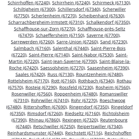
Schirrhoffen (67240)
,
Schirrhein (67240)
,
Schirmeck (67130)
,
Schiltigheim (67300)
,
Schillersdorf (67340)
,
Scherwiller
(67750)
,
Scherlenheim (67270)
,
Scheibenhard (67630)
,
Scharrachbergheim-Irmstett (67310)
,
Schalkendorf (67350)
,
Schaffhouse-sur-Zorn (67270)
,
Schaffhouse-près-Seltz
(67470)
,
Schaeffersheim (67150)
,
Saverne (67700)
,
Sarrewerden (67260)
,
Sarre-Union (67260)
,
Sand (67230)
,
Salmbach (67160)
,
Salenthal (67440)
,
Saint-Pierre-Bois
(67220)
,
Saint-Pierre (67140)
,
Saint-Nabor (67530)
,
Saint-
Martin (67220)
,
Saint-Jean-Saverne (67700)
,
Saint-Blaise-la-
Roche (67420)
,
Saessolsheim (67270)
,
Saasenheim (67390)
,
Saales (67420)
,
Russ (67130)
,
Rountzenheim (67480)
,
Rottelsheim (67170)
,
Rott (67160)
,
Rothbach (67340)
,
Rothau
(67570)
,
Rosteig (67290)
,
Rossfeld (67230)
,
Rosheim (67560)
,
Rosenwiller (67560)
,
Roppenheim (67480)
,
Romanswiller
(67310)
,
Rohrwiller (67410)
,
Rohr (67270)
,
Roeschwoog
(67480)
,
Rittershoffen (67690)
,
Ringendorf (67350)
,
Ringeldorf
(67350)
,
Rimsdorf (67260)
,
Riedseltz (67160)
,
Richtolsheim
(67390)
,
Rhinau (67860)
,
Rexingen (67320)
,
Reutenbourg
(67440)
,
Retschwiller (67250)
,
Reipertswiller (67340)
,
Reinhardsmunster (67440)
,
Reichstett (67116)
,
Reichshoffen