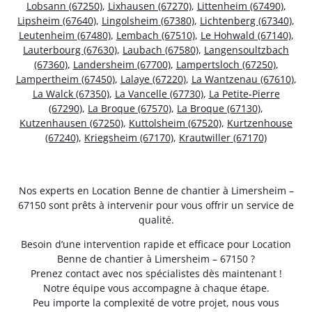
Lobsann (67250)
,
Lixhausen (67270)
,
Littenheim (67490)
,
Lipsheim (67640)
,
Lingolsheim (67380)
,
Lichtenberg (67340)
,
Leutenheim (67480)
,
Lembach (67510)
,
Le Hohwald (67140)
,
Lauterbourg (67630)
,
Laubach (67580)
,
Langensoultzbach
(67360)
,
Landersheim (67700)
,
Lampertsloch (67250)
,
Lampertheim (67450)
,
Lalaye (67220)
,
La Wantzenau (67610)
,
La Walck (67350)
,
La Vancelle (67730)
,
La Petite-Pierre
(67290)
,
La Broque (67570)
,
La Broque (67130)
,
Kutzenhausen (67250)
,
Kuttolsheim (67520)
,
Kurtzenhouse
(67240)
,
Kriegsheim (67170)
,
Krautwiller (67170)
Nos experts en Location Benne de chantier à Limersheim –
67150 sont prêts à intervenir pour vous offrir un service de
qualité.
Besoin d’une intervention rapide et efficace pour Location
Benne de chantier à Limersheim – 67150 ?
Prenez contact avec nos spécialistes dès maintenant !
Notre équipe vous accompagne à chaque étape.
Peu importe la complexité de votre projet, nous vous