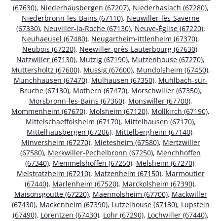
(67630)
,
Niederhausbergen (67207)
,
Niederhaslach (67280)
,
Niederbronn-les-Bains (67110)
,
Neuwiller-lès-Saverne
(67330)
,
Neuviller-la-Roche (67130)
,
Neuve-Église (67220)
,
Neuhaeusel (67480)
,
Neugartheim-Ittlenheim (67370)
,
Neubois (67220)
,
Neewiller-près-Lauterbourg (67630)
,
Natzwiller (67130)
,
Mutzig (67190)
,
Mutzenhouse (67270)
,
Muttersholtz (67600)
,
Mussig (67600)
,
Mundolsheim (67450)
,
Munchhausen (67470)
,
Mulhausen (67350)
,
Muhlbach-sur-
Bruche (67130)
,
Mothern (67470)
,
Morschwiller (67350)
,
Morsbronn-les-Bains (67360)
,
Monswiller (67700)
,
Mommenheim (67670)
,
Molsheim (67120)
,
Mollkirch (67190)
,
Mittelschaeffolsheim (67170)
,
Mittelhausen (67170)
,
Mittelhausbergen (67206)
,
Mittelbergheim (67140)
,
Minversheim (67270)
,
Mietesheim (67580)
,
Mertzwiller
(67580)
,
Merkwiller-Pechelbronn (67250)
,
Menchhoffen
(67340)
,
Memmelshoffen (67250)
,
Melsheim (67270)
,
Meistratzheim (67210)
,
Matzenheim (67150)
,
Marmoutier
(67440)
,
Marlenheim (67520)
,
Marckolsheim (67390)
,
Maisonsgoutte (67220)
,
Maennolsheim (67700)
,
Mackwiller
(67430)
,
Mackenheim (67390)
,
Lutzelhouse (67130)
,
Lupstein
(67490)
,
Lorentzen (67430)
,
Lohr (67290)
,
Lochwiller (67440)
,