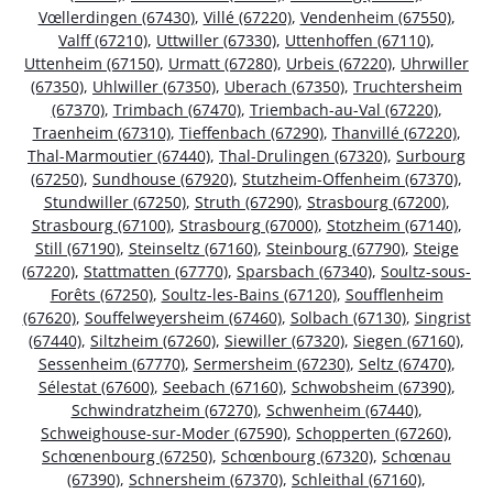
Vœllerdingen (67430)
,
Villé (67220)
,
Vendenheim (67550)
,
Valff (67210)
,
Uttwiller (67330)
,
Uttenhoffen (67110)
,
Uttenheim (67150)
,
Urmatt (67280)
,
Urbeis (67220)
,
Uhrwiller
(67350)
,
Uhlwiller (67350)
,
Uberach (67350)
,
Truchtersheim
(67370)
,
Trimbach (67470)
,
Triembach-au-Val (67220)
,
Traenheim (67310)
,
Tieffenbach (67290)
,
Thanvillé (67220)
,
Thal-Marmoutier (67440)
,
Thal-Drulingen (67320)
,
Surbourg
(67250)
,
Sundhouse (67920)
,
Stutzheim-Offenheim (67370)
,
Stundwiller (67250)
,
Struth (67290)
,
Strasbourg (67200)
,
Strasbourg (67100)
,
Strasbourg (67000)
,
Stotzheim (67140)
,
Still (67190)
,
Steinseltz (67160)
,
Steinbourg (67790)
,
Steige
(67220)
,
Stattmatten (67770)
,
Sparsbach (67340)
,
Soultz-sous-
Forêts (67250)
,
Soultz-les-Bains (67120)
,
Soufflenheim
(67620)
,
Souffelweyersheim (67460)
,
Solbach (67130)
,
Singrist
(67440)
,
Siltzheim (67260)
,
Siewiller (67320)
,
Siegen (67160)
,
Sessenheim (67770)
,
Sermersheim (67230)
,
Seltz (67470)
,
Sélestat (67600)
,
Seebach (67160)
,
Schwobsheim (67390)
,
Schwindratzheim (67270)
,
Schwenheim (67440)
,
Schweighouse-sur-Moder (67590)
,
Schopperten (67260)
,
Schœnenbourg (67250)
,
Schœnbourg (67320)
,
Schœnau
(67390)
,
Schnersheim (67370)
,
Schleithal (67160)
,