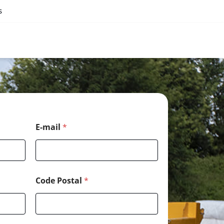
s
E-mail
*
Code Postal
*