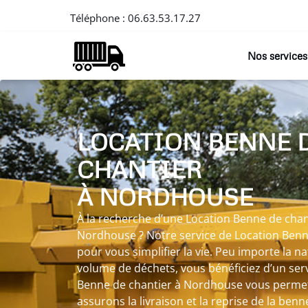
Téléphone :
06.63.53.17.27
Nos services
LOCATION BENNE 
CHANTIER
À NORDHOUSE
À la recherche d’une Location Benne de chant
Nordhouse ? Notre service de Location Benn
pour vous simplifier la vie. Peu importe la n
volume de déchets, vous bénéficiez d’un ser
Benne de chantier à Nordhouse vous perme
assurons la livraison et la reprise de la benn