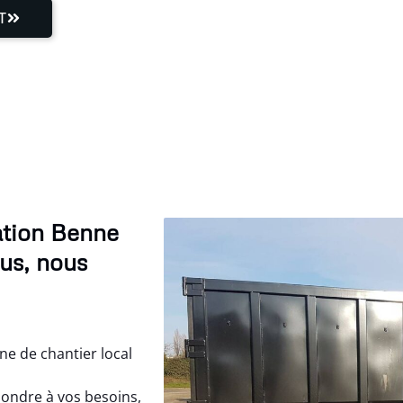
T
ation Benne
ous, nous
e de chantier local
ondre à vos besoins,