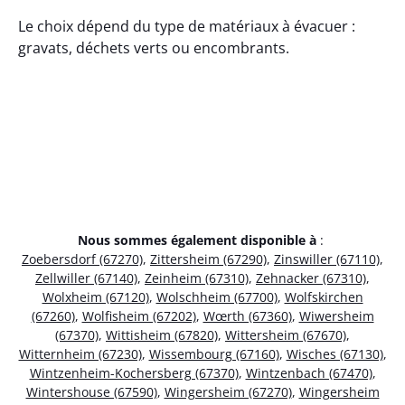
Le choix dépend du type de matériaux à évacuer :
gravats, déchets verts ou encombrants.
Nous sommes également disponible à
:
Zoebersdorf (67270)
,
Zittersheim (67290)
,
Zinswiller (67110)
,
Zellwiller (67140)
,
Zeinheim (67310)
,
Zehnacker (67310)
,
Wolxheim (67120)
,
Wolschheim (67700)
,
Wolfskirchen
(67260)
,
Wolfisheim (67202)
,
Wœrth (67360)
,
Wiwersheim
(67370)
,
Wittisheim (67820)
,
Wittersheim (67670)
,
Witternheim (67230)
,
Wissembourg (67160)
,
Wisches (67130)
,
Wintzenheim-Kochersberg (67370)
,
Wintzenbach (67470)
,
Wintershouse (67590)
,
Wingersheim (67270)
,
Wingersheim