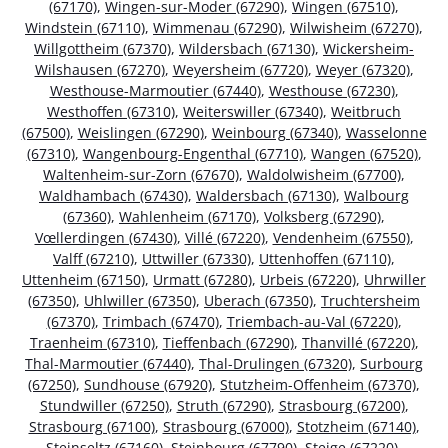
(67170)
,
Wingen-sur-Moder (67290)
,
Wingen (67510)
,
Windstein (67110)
,
Wimmenau (67290)
,
Wilwisheim (67270)
,
Willgottheim (67370)
,
Wildersbach (67130)
,
Wickersheim-
Wilshausen (67270)
,
Weyersheim (67720)
,
Weyer (67320)
,
Westhouse-Marmoutier (67440)
,
Westhouse (67230)
,
Westhoffen (67310)
,
Weiterswiller (67340)
,
Weitbruch
(67500)
,
Weislingen (67290)
,
Weinbourg (67340)
,
Wasselonne
(67310)
,
Wangenbourg-Engenthal (67710)
,
Wangen (67520)
,
Waltenheim-sur-Zorn (67670)
,
Waldolwisheim (67700)
,
Waldhambach (67430)
,
Waldersbach (67130)
,
Walbourg
(67360)
,
Wahlenheim (67170)
,
Volksberg (67290)
,
Vœllerdingen (67430)
,
Villé (67220)
,
Vendenheim (67550)
,
Valff (67210)
,
Uttwiller (67330)
,
Uttenhoffen (67110)
,
Uttenheim (67150)
,
Urmatt (67280)
,
Urbeis (67220)
,
Uhrwiller
(67350)
,
Uhlwiller (67350)
,
Uberach (67350)
,
Truchtersheim
(67370)
,
Trimbach (67470)
,
Triembach-au-Val (67220)
,
Traenheim (67310)
,
Tieffenbach (67290)
,
Thanvillé (67220)
,
Thal-Marmoutier (67440)
,
Thal-Drulingen (67320)
,
Surbourg
(67250)
,
Sundhouse (67920)
,
Stutzheim-Offenheim (67370)
,
Stundwiller (67250)
,
Struth (67290)
,
Strasbourg (67200)
,
Strasbourg (67100)
,
Strasbourg (67000)
,
Stotzheim (67140)
,
Steinseltz (67160)
,
Steinbourg (67790)
,
Steige (67220)
,