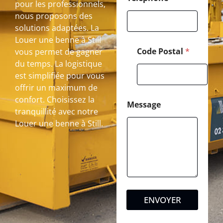
pour les professionnels,
nous proposons des
solutions adaptées. La
Louer une benne à Still
Code Postal
*
vous permet de gagner
du temps. La logistique
est simplifiée pour vous
offrir un maximum de
confort. Choisissez la
Message
tranquillité avec notre
Louer une benne à Still.
ENVOYER