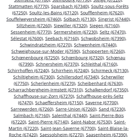
Stattmatten (67770)
,
Sparsbach (67340)
,
Soultz-sous-Forêts
(67250)
,
Soultz-les-Bains (67120)
,
Soufflenheim (67620)
,
Souffelweyersheim (67460)
,
Solbach (67130)
,
Singrist (67440)
,
Siltzheim (67260)
,
Siewiller (67320)
,
Siegen (67160)
,
Sessenheim (67770)
,
Sermersheim (67230)
,
Seltz (67470)
,
Sélestat (67600)
,
Seebach (67160)
,
Schwobsheim (67390)
,
Schwindratzheim (67270)
,
Schwenheim (67440)
,
Schweighouse-sur-Moder (67590)
,
Schopperten (67260)
,
Schœnenbourg (67250)
,
Schœnbourg (67320)
,
Schœnau
(67390)
,
Schnersheim (67370)
,
Schleithal (67160)
,
Schirrhoffen (67240)
,
Schirrhein (67240)
,
Schirmeck (67130)
,
Schiltigheim (67300)
,
Schillersdorf (67340)
,
Scherwiller
(67750)
,
Scherlenheim (67270)
,
Scheibenhard (67630)
,
Scharrachbergheim-Irmstett (67310)
,
Schalkendorf (67350)
,
Schaffhouse-sur-Zorn (67270)
,
Schaffhouse-près-Seltz
(67470)
,
Schaeffersheim (67150)
,
Saverne (67700)
,
Sarrewerden (67260)
,
Sarre-Union (67260)
,
Sand (67230)
,
Salmbach (67160)
,
Salenthal (67440)
,
Saint-Pierre-Bois
(67220)
,
Saint-Pierre (67140)
,
Saint-Nabor (67530)
,
Saint-
Martin (67220)
,
Saint-Jean-Saverne (67700)
,
Saint-Blaise-la-
Roche (67420)
,
Saessolsheim (67270)
,
Saasenheim (67390)
,