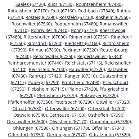
Saales (67420)
,
Russ (67130)
,
Rountzenheim (67480)
,
Rottelsheim (67170)
,
Rott (67160)
,
Rothbach (67340)
,
Rothau
(67570)
,
Rosteig (67290)
,
Rossfeld (67230)
,
Rosheim (67560)
,
Rosenwiller (67560)
,
Roppenheim (67480)
,
Romanswiller
(67310)
,
Rohrwiller (67410)
,
Rohr (67270)
,
Roeschwoog
(67480)
,
Rittershoffen (67690)
,
Ringendorf (67350)
,
Ringeldorf
(67350)
,
Rimsdorf (67260)
,
Riedseltz (67160)
,
Richtolsheim
(67390)
,
Rhinau (67860)
,
Rexingen (67320)
,
Reutenbourg
(67440)
,
Retschwiller (67250)
,
Reipertswiller (67340)
,
Reinhardsmunster (67440)
,
Reichstett (67116)
,
Reichshoffen
(67110)
,
Reichsfeld (67140)
,
Rauwiller (67320)
,
Ratzwiller
(67430)
,
Ranrupt (67420)
,
Rangen (67310)
,
Quatzenheim
(67117)
,
Puberg (67290)
,
Printzheim (67490)
,
Preuschdorf
(67250)
,
Plobsheim (67115)
,
Plaine (67420)
,
Pfulgriesheim
(67370)
,
Pfettisheim (67370)
,
Pfalzweyer (67320)
,
Pfaffenhoffen (67350)
,
Petersbach (67290)
,
Ottwiller (67320)
,
Ottrott (67530)
,
Otterswiller (67700)
,
Ottersthal (67700)
,
Ostwald (67540)
,
Osthouse (67150)
,
Osthoffen (67990)
,
Orschwiller (67600)
,
Olwisheim (67170)
,
Ohnenheim (67390)
,
Ohlungen (67590)
,
Ohlungen (67170)
,
Offwiller (67340)
,
Offendorf (67850)
,
Oermingen (67970)
,
Odratzheim (67520)
,