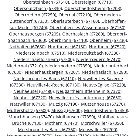
Obersteinbach (67510)
,
Obersteigen (67710)
,
Obersoultzbach (67330)
,
Oberschaeffolsheim (67203)
,
Oberrœdern (67250)
,
Obernai (67210)
,
Obermodern-
Zutzendorf (67330)
,
Oberlauterbach (67160)
,
Oberhoffen-
sur-Moder (67240)
,
Oberhoffen-lès-Wissembourg (67160)
,
Oberhausbergen (67205)
,
Oberhaslach (67280)
,
Oberdorf-
Spachbach (67360)
,
Oberbronn (67110)
,
Obenheim (67230)
,
Nothalten (67680)
,
Nordhouse (67150)
,
Nordheim (67520)
,
Niedersteinbach (67510)
,
Niedersoultzbach (67330)
,
Niederschaeffolsheim (67500)
,
Niederrœdern (67470)
,
Niedernai (67210)
,
Niedermodern (67350)
,
Niederlauterbach
(67630)
,
Niederhausbergen (67207)
,
Niederhaslach (67280)
,
Niederbronn-les-Bains (67110)
,
Neuwiller-lès-Saverne
(67330)
,
Neuviller-la-Roche (67130)
,
Neuve-Église (67220)
,
Neuhaeusel (67480)
,
Neugartheim-Ittlenheim (67370)
,
Neubois (67220)
,
Neewiller-près-Lauterbourg (67630)
,
Natzwiller (67130)
,
Mutzig (67190)
,
Mutzenhouse (67270)
,
Muttersholtz (67600)
,
Mussig (67600)
,
Mundolsheim (67450)
,
Munchhausen (67470)
,
Mulhausen (67350)
,
Muhlbach-sur-
Bruche (67130)
,
Mothern (67470)
,
Morschwiller (67350)
,
Morsbronn-les-Bains (67360)
,
Monswiller (67700)
,
Mommenheim (67670)
,
Molsheim (67120)
,
Mollkirch (67190)
,