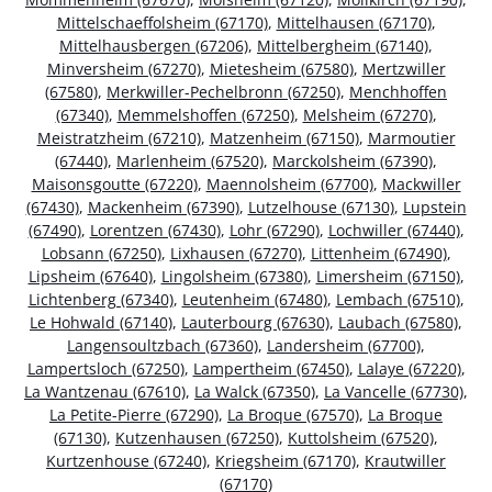
Mittelschaeffolsheim (67170)
,
Mittelhausen (67170)
,
Mittelhausbergen (67206)
,
Mittelbergheim (67140)
,
Minversheim (67270)
,
Mietesheim (67580)
,
Mertzwiller
(67580)
,
Merkwiller-Pechelbronn (67250)
,
Menchhoffen
(67340)
,
Memmelshoffen (67250)
,
Melsheim (67270)
,
Meistratzheim (67210)
,
Matzenheim (67150)
,
Marmoutier
(67440)
,
Marlenheim (67520)
,
Marckolsheim (67390)
,
Maisonsgoutte (67220)
,
Maennolsheim (67700)
,
Mackwiller
(67430)
,
Mackenheim (67390)
,
Lutzelhouse (67130)
,
Lupstein
(67490)
,
Lorentzen (67430)
,
Lohr (67290)
,
Lochwiller (67440)
,
Lobsann (67250)
,
Lixhausen (67270)
,
Littenheim (67490)
,
Lipsheim (67640)
,
Lingolsheim (67380)
,
Limersheim (67150)
,
Lichtenberg (67340)
,
Leutenheim (67480)
,
Lembach (67510)
,
Le Hohwald (67140)
,
Lauterbourg (67630)
,
Laubach (67580)
,
Langensoultzbach (67360)
,
Landersheim (67700)
,
Lampertsloch (67250)
,
Lampertheim (67450)
,
Lalaye (67220)
,
La Wantzenau (67610)
,
La Walck (67350)
,
La Vancelle (67730)
,
La Petite-Pierre (67290)
,
La Broque (67570)
,
La Broque
(67130)
,
Kutzenhausen (67250)
,
Kuttolsheim (67520)
,
Kurtzenhouse (67240)
,
Kriegsheim (67170)
,
Krautwiller
(67170)