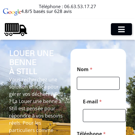
Téléphone :
06.63.53.17.27
4.8/5 basés sur 628 avis
LOUER UNE
BENNE
*
Nom
*
À STILL
*
*
Vous recherchez une
solution efficace pour
gérer vos déchets à Still
? La Louer une benne à
E-mail
*
Still est pensée pour
répondre à vos besoins
réels. Pour les
particuliers comme
Téléphone
*